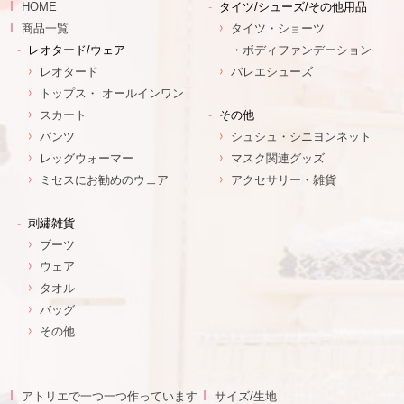
HOME
タイツ/シューズ/その他用品
商品一覧
タイツ・ショーツ
レオタード/ウェア
・ボディファンデーション
レオタード
バレエシューズ
トップス・ オールインワン
スカート
その他
パンツ
シュシュ・シニヨンネット
レッグウォーマー
マスク関連グッズ
ミセスにお勧めのウェア
アクセサリー・雑貨
刺繡雑貨
ブーツ
ウェア
タオル
バッグ
その他
アトリエで一つ一つ作っています
サイズ/生地