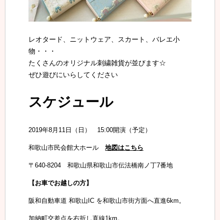
レオタード、ニットウェア、スカート、バレエ小
物・・・
たくさんのオリジナル刺繍雑貨が並びます☆
ぜひ遊びにいらしてください
スケジュール
2019年8月11日（日） 15:00開演（予定）
和歌山市民会館大ホール
地図はこちら
〒640-8204 和歌山県和歌山市伝法橋南ノ丁7番地
【お車でお越しの方】
阪和自動車道 和歌山IC を和歌山市街方面へ直進6km。
加納町交差点を右折し直線1km。