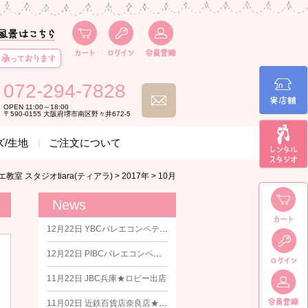
072-294-7828
OPEN 11:00～18:00
〒590-0155 大阪府堺市南区野々井672-5
ズ/生地
ご注文について
エ教室 スタジオtiara(ティアラ)
>
2017年
>
10月
News
12月22日
YBCバレエコンペティションin東京★ロビー出店
12月22日
PIBCバレエコンペティションin埼玉★ロビー出店
11月22日
JBC兵庫★ロビー出店
11月02日
近鉄百貨店奈良店★期間限定ショップ