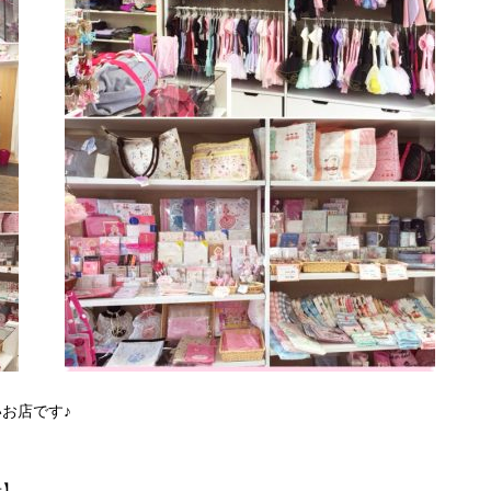
お店です♪
！
せ】