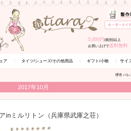
5,000円
(税別)以上
送料無料
お買い上げで
サイ
ェア
タイツ/シューズ/その他用品
ギフト/小物
堺市 バレ
2017年10月
アinミルリトン（兵庫県武庫之荘）