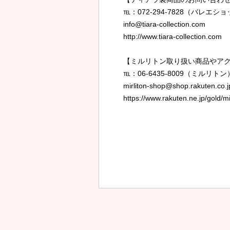
℡：072-294-7828（バレエ
info@tiara-collection.com
http://www.tiara-collection.com
【ミルリトン取り扱い商品やア
℡：06-6435-8009（ミルリトン
mirliton-shop@shop.rakuten.co.j
https://www.rakuten.ne.jp/gold/mi