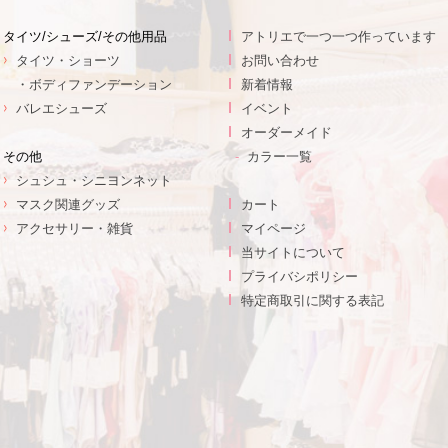
タイツ/シューズ/その他用品
アトリエで一つ一つ作っています
タイツ・ショーツ
お問い合わせ
・ボディファンデーション
新着情報
バレエシューズ
イベント
オーダーメイド
その他
カラー一覧
シュシュ・シニヨンネット
マスク関連グッズ
カート
アクセサリー・雑貨
マイページ
当サイトについて
プライバシポリシー
特定商取引に関する表記