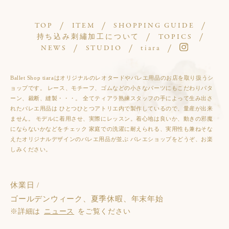
TOP
ITEM
SHOPPING GUIDE
持ち込み刺繡加工について
TOPICS
NEWS
STUDIO
tiara
Ballet Shop tiaraはオリジナルのレオタードやバレエ用品のお店を取り扱うシ
ョップです。 レース、モチーフ、ゴムなどの小さなパーツにもこだわりパタ
ーン、裁断、縫製・・・。 全てティアラ熟練スタッフの手によって生み出さ
れたバレエ用品は ひとつひとつアトリエ内で製作しているので、量産が出来
ません。 モデルに着用させ、実際にレッスン。着心地は良いか、動きの邪魔
にならないかなどをチェック 家庭での洗濯に耐えられる、実用性も兼ねそな
えたオリジナルデザインのバレエ用品が並ぶ バレエショップをどうぞ、お楽
しみください。
休業日 /
ゴールデンウィーク、夏季休暇、年末年始
※詳細は
ニュース
をご覧ください