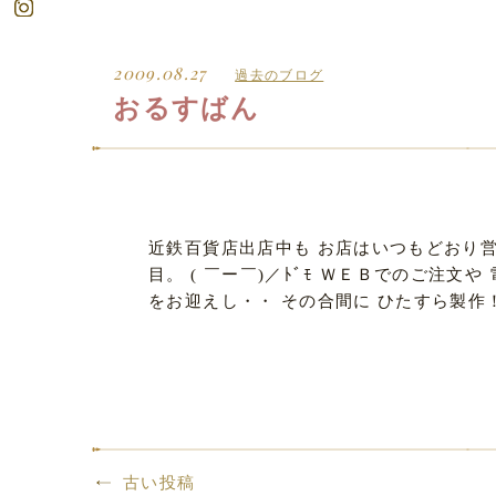
2009.08.27
過去のブログ
おるすばん
近鉄百貨店出店中も お店はいつもどおり営
目。 ( ￣ー￣)／ﾄﾞﾓ ＷＥＢでのご注
をお迎えし・・ その合間に ひたすら製作
古い投稿