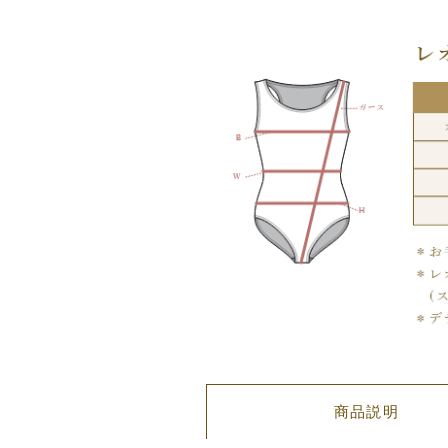
ー
キ
ャ
ミ
レ
オ
タ
ー
ド
（ブ
ラ
ッ
ク
レ
ー
ス
×
商品説明
ブ
ラ