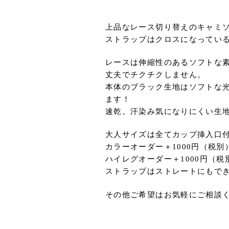
ッ
ク）
上品なレース切り替えのキャミ
個
ストラップはクロスになってい
レースは伸縮性のあるソフトな
丈夫でチクチクしません。
本体のブラック生地はソフトな
ます！
速乾。汗染み気になりにくい生
大人サイズは全てカップ挿入口
カラーオーダー＋1000円（税別
ハイレグオーダー＋1000円（税
ストラップはストレートにもでき
その他ご希望はお気軽にご相談