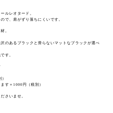
ソールレオタード。
るので、肩がずり落ちにくいです。
素材。
光沢のあるブラックと滑らないマットなブラックが選べ
地です。
付
）
別）
ます＋1000円（税別）
くださいませ。