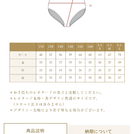
イ
ン）
個
商品説明
納期について