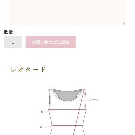
数量
プ
お買い物カゴに追加
チ
パ
フ
ベ
ー
シ
ッ
ク
レ
オ
タ
ー
ド
（ワ