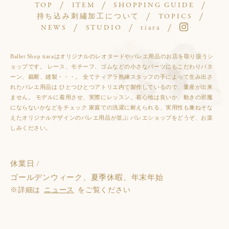
TOP
ITEM
SHOPPING GUIDE
持ち込み刺繡加工について
TOPICS
NEWS
STUDIO
tiara
Ballet Shop tiaraはオリジナルのレオタードやバレエ用品のお店を取り扱うシ
ョップです。 レース、モチーフ、ゴムなどの小さなパーツにもこだわりパタ
ーン、裁断、縫製・・・。 全てティアラ熟練スタッフの手によって生み出さ
れたバレエ用品は ひとつひとつアトリエ内で製作しているので、量産が出来
ません。 モデルに着用させ、実際にレッスン。着心地は良いか、動きの邪魔
にならないかなどをチェック 家庭での洗濯に耐えられる、実用性も兼ねそな
えたオリジナルデザインのバレエ用品が並ぶ バレエショップをどうぞ、お楽
しみください。
休業日 /
ゴールデンウィーク、夏季休暇、年末年始
※詳細は
ニュース
をご覧ください