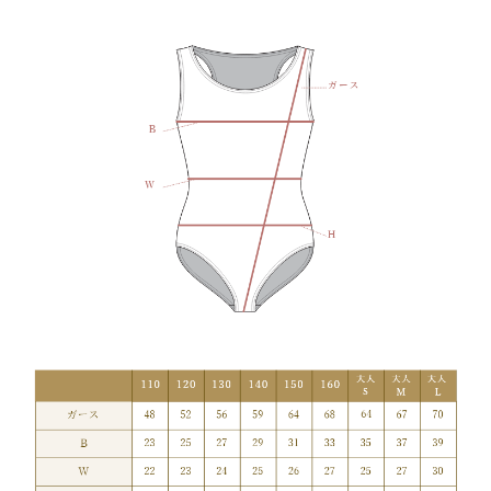
オ
タ
ー
ド
ス
カ
ー
ト
無
し
個