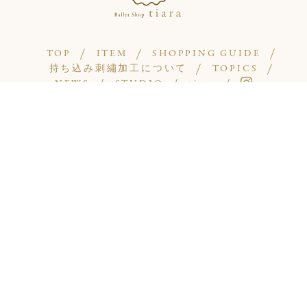
TOP
ITEM
SHOPPING GUIDE
持ち込み刺繡加工について
TOPICS
NEWS
STUDIO
tiara
Ballet Shop tiaraはオリジナルのレオタードやバレエ用品のお店を取り扱うシ
ョップです。 レース、モチーフ、ゴムなどの小さなパーツにもこだわりパタ
ーン、裁断、縫製・・・。 全てティアラ熟練スタッフの手によって生み出さ
れたバレエ用品は ひとつひとつアトリエ内で製作しているので、量産が出来
ません。 モデルに着用させ、実際にレッスン。着心地は良いか、動きの邪魔
にならないかなどをチェック 家庭での洗濯に耐えられる、実用性も兼ねそな
えたオリジナルデザインのバレエ用品が並ぶ バレエショップをどうぞ、お楽
しみください。
休業日 /
ゴールデンウィーク、夏季休暇、年末年始
※詳細は
ニュース
をご覧ください