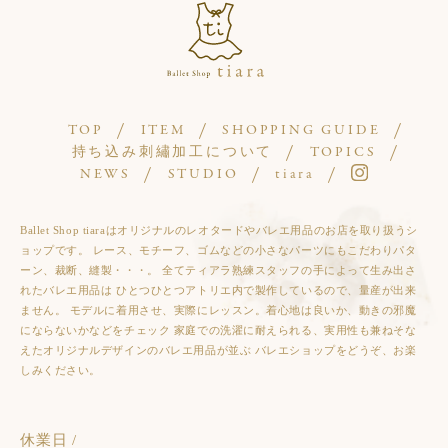
TOP
ITEM
SHOPPING GUIDE
持ち込み刺繡加工について
TOPICS
NEWS
STUDIO
tiara
Ballet Shop tiaraはオリジナルのレオタードやバレエ用品のお店を取り扱うシ
ョップです。 レース、モチーフ、ゴムなどの小さなパーツにもこだわりパタ
ーン、裁断、縫製・・・。 全てティアラ熟練スタッフの手によって生み出さ
れたバレエ用品は ひとつひとつアトリエ内で製作しているので、量産が出来
ません。 モデルに着用させ、実際にレッスン。着心地は良いか、動きの邪魔
にならないかなどをチェック 家庭での洗濯に耐えられる、実用性も兼ねそな
えたオリジナルデザインのバレエ用品が並ぶ バレエショップをどうぞ、お楽
しみください。
休業日 /