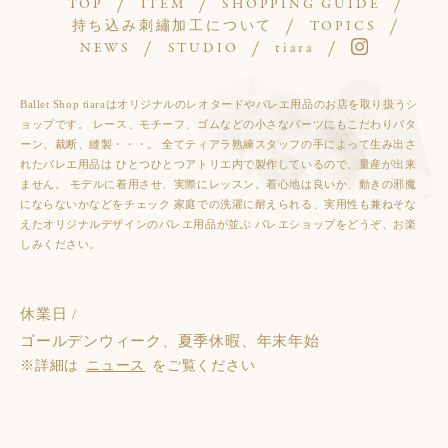
TOP
ITEM
SHOPPING GUIDE
持ち込み刺繡加工について
TOPICS
NEWS
STUDIO
tiara
Ballet Shop tiaraはオリジナルのレオタードやバレエ用品のお店を取り扱うシ
ョップです。 レース、モチーフ、ゴムなどの小さなパーツにもこだわりパタ
ーン、裁断、縫製・・・。 全てティアラ熟練スタッフの手によって生み出さ
れたバレエ用品は ひとつひとつアトリエ内で製作しているので、量産が出来
ません。 モデルに着用させ、実際にレッスン。着心地は良いか、動きの邪魔
にならないかなどをチェック 家庭での洗濯に耐えられる、実用性も兼ねそな
えたオリジナルデザインのバレエ用品が並ぶ バレエショップをどうぞ、お楽
しみください。
休業日 /
ゴールデンウィーク、夏季休暇、年末年始
※詳細は
ニュース
をご覧ください