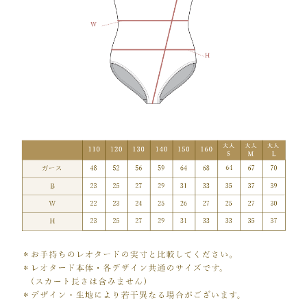
レ
オ
タ
ー
ド
（ミ
ン
ト
ブ
ル
ー）
個