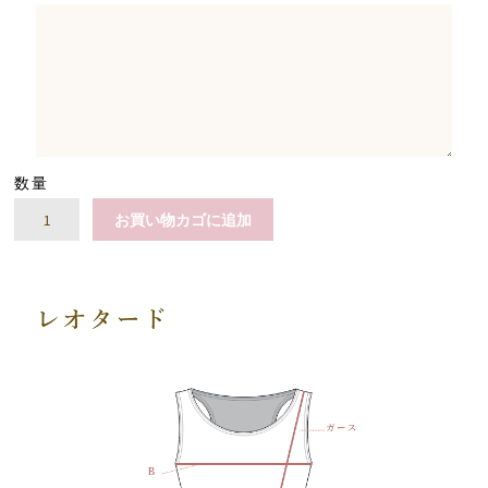
数量
ス
お買い物カゴに追加
ト
レ
ッ
チ
リ
ボ
ン
ギ
ャ
ザ
ー