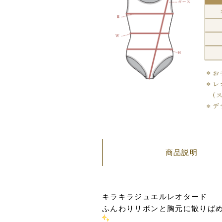
ー
ド
（ス
カ
ー
ト
付）
ブ
ラ
ッ
ク
個
商品説明
キラキラジュエルレオタード
ふんわりリボンと胸元に散りば