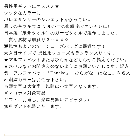
バ
男性用ギフトにオススメ★
ッ
シックなカラーに
グ
バレエダンサーのシルエットがかっこいい！
Ｂ
周りのキラキラは シルバーの刺繍糸でオシャレに♪
ｏ
日本製（泉州タオル）のガーゼタオルで製作しました。
ｙ’ｓ
上質な素材は肌触りＧｏｏｄ☆
個
通気性もよいので、シューズバッグに最適です！
大き目サイズで 男性用シューズもラクラク入ります。
★アルファベットまたはひらがなどちらかご指定ください。
★スペルなどお間違えのないようにお願いいたします。記入
例：アルファベット「Hanako」 ひらがな「はなこ」※名入
れ刺繍カラーはお任せ下さい。
※頭文字は大文字、以降は小文字となります。
※ネコポス対象商品
ギフト、お返し、楽屋見舞いにピッタリ♪
無料ギフト包装いたします。