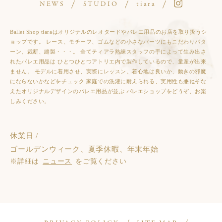
NEWS
STUDIO
tiara
Ballet Shop tiaraはオリジナルのレオタードやバレエ用品のお店を取り扱うシ
ョップです。 レース、モチーフ、ゴムなどの小さなパーツにもこだわりパタ
ーン、裁断、縫製・・・。 全てティアラ熟練スタッフの手によって生み出さ
れたバレエ用品は ひとつひとつアトリエ内で製作しているので、量産が出来
ません。 モデルに着用させ、実際にレッスン。着心地は良いか、動きの邪魔
にならないかなどをチェック 家庭での洗濯に耐えられる、実用性も兼ねそな
えたオリジナルデザインのバレエ用品が並ぶ バレエショップをどうぞ、お楽
しみください。
休業日 /
ゴールデンウィーク、夏季休暇、年末年始
※詳細は
ニュース
をご覧ください