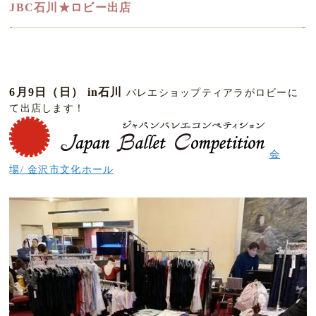
JBC石川★ロビー出店
6月9日（日） in石川
バレエショップティアラがロビーに
て出店します！
会
場/ 金沢市文化ホール