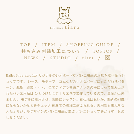
TOP
ITEM
SHOPPING GUIDE
持ち込み刺繡加工について
TOPICS
NEWS
STUDIO
tiara
Ballet Shop tiaraはオリジナルのレオタードやバレエ用品のお店を取り扱うシ
ョップです。 レース、モチーフ、ゴムなどの小さなパーツにもこだわりパタ
ーン、裁断、縫製・・・。 全てティアラ熟練スタッフの手によって生み出さ
れたバレエ用品は ひとつひとつアトリエ内で製作しているので、量産が出来
ません。 モデルに着用させ、実際にレッスン。着心地は良いか、動きの邪魔
にならないかなどをチェック 家庭での洗濯に耐えられる、実用性も兼ねそな
えたオリジナルデザインのバレエ用品が並ぶ バレエショップをどうぞ、お楽
しみください。