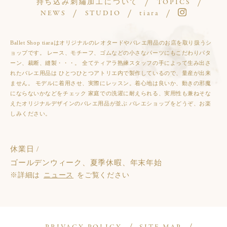
持ち込み刺繡加工について
TOPICS
NEWS
STUDIO
tiara
Ballet Shop tiaraはオリジナルのレオタードやバレエ用品のお店を取り扱うシ
ョップです。 レース、モチーフ、ゴムなどの小さなパーツにもこだわりパタ
ーン、裁断、縫製・・・。 全てティアラ熟練スタッフの手によって生み出さ
れたバレエ用品は ひとつひとつアトリエ内で製作しているので、量産が出来
ません。 モデルに着用させ、実際にレッスン。着心地は良いか、動きの邪魔
にならないかなどをチェック 家庭での洗濯に耐えられる、実用性も兼ねそな
えたオリジナルデザインのバレエ用品が並ぶ バレエショップをどうぞ、お楽
しみください。
休業日 /
ゴールデンウィーク、夏季休暇、年末年始
※詳細は
ニュース
をご覧ください