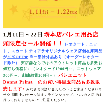
1月11日～22日
堺本店バレエ用品店
頭限定セール開催！！
レオタード、ニッ
ト、スカート
ティアラオリジナルウェア店舗在庫商品
が
20％OFF★
※一部除外品あり（オーダーレオター
ド除外）
実店舗ならではのアウトレット商品も多数お
値打ち価格に♪
（レオタード1900円～、ニットウェア
バレエニット
300円～、刺繍雑貨200円～）
Donna Prima のお買い得目玉商品も多数販
売します♪
みなさまお誘い合わせのうえご来店くださいま
せ☆ 期間中のセールはオンラインショップ、ハルカス店では
行っておりませんのでご注意ください。