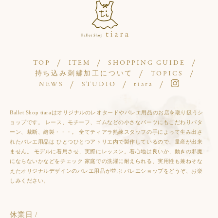
TOP
ITEM
SHOPPING GUIDE
持ち込み刺繡加工について
TOPICS
NEWS
STUDIO
tiara
Ballet Shop tiaraはオリジナルのレオタードやバレエ用品のお店を取り扱うシ
ョップです。 レース、モチーフ、ゴムなどの小さなパーツにもこだわりパタ
ーン、裁断、縫製・・・。 全てティアラ熟練スタッフの手によって生み出さ
れたバレエ用品は ひとつひとつアトリエ内で製作しているので、量産が出来
ません。 モデルに着用させ、実際にレッスン。着心地は良いか、動きの邪魔
にならないかなどをチェック 家庭での洗濯に耐えられる、実用性も兼ねそな
えたオリジナルデザインのバレエ用品が並ぶ バレエショップをどうぞ、お楽
しみください。
休業日 /