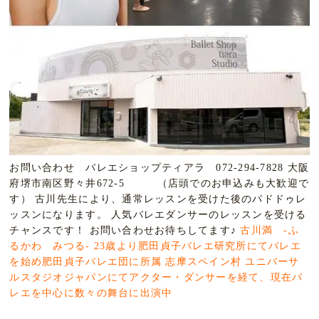
お問い合わせ バレエショップティアラ 072-294-7828 大阪
府堺市南区野々井672-5 （店頭でのお申込みも大歓迎で
す）
古川先生により、通常レッスンを受けた後のパドドゥレ
ッ
スンになります。 人気バレエダンサーのレッスンを受ける
チャンスです！ お問い合わせお待ちしてます♪
古川満 -ふ
るかわ みつる-
23歳より肥田貞子バレエ研究所にてバレエ
を始め肥田貞
子バレエ団に所属
志摩スペイン村
ユニバーサ
ルスタジオジャパンにてアクター・ダンサーを
経て、現在バ
レエを中心に数々の舞台に出演中