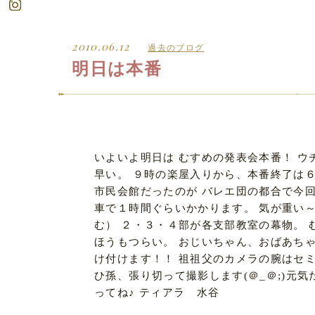
2010.06.12
過去のブログ
明日は本番
いよいよ明日は むすめの発表会本番！ ウ
早い。 ９時の楽屋入りから、本番終了は６
市民会館だったのが バレエ団の都合で今回
車で１時間ぐらいかかります。 気が重い～(
む） ２・３・４部が各支部教室の幕物。 
ほうもつらい。 おじいちゃん、おばあち
け付けます！！ 祖祖父のカメラの腕はセミ
ひ孫、張り切って撮影します(＠_＠;)元
ってね♪ ティアラ 水谷