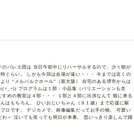
チのバレエ団は 当日午前中にリハーサルするので、少々朝が
時ぐらい。 しかも今回は会場が遠い・・・ 今までは近くの
より “メルパルクホール”（新大阪） 自宅のある堺市からは
(+_+)) プログラムは１部：小品集（バリエーションも含
むすめの教室は４部・・・ １部と４部に出演なんて 観に来る
ゃんはもちろん、 ひいおじいちゃん（９１歳）まで応援に駆
プロです。 デジカメで、画像編集だってお手の物。 可愛い
気だわ～ 泣いても笑っても明日が本番。 思いっきり楽しんで踊