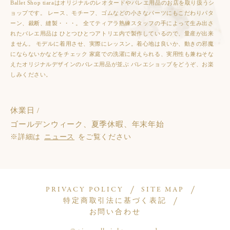
Ballet Shop tiaraはオリジナルのレオタードやバレエ用品のお店を取り扱うシ
ョップです。 レース、モチーフ、ゴムなどの小さなパーツにもこだわりパタ
ーン、裁断、縫製・・・。 全てティアラ熟練スタッフの手によって生み出さ
れたバレエ用品は ひとつひとつアトリエ内で製作しているので、量産が出来
ません。 モデルに着用させ、実際にレッスン。着心地は良いか、動きの邪魔
にならないかなどをチェック 家庭での洗濯に耐えられる、実用性も兼ねそな
えたオリジナルデザインのバレエ用品が並ぶ バレエショップをどうぞ、お楽
しみください。
休業日 /
ゴールデンウィーク、夏季休暇、年末年始
※詳細は
ニュース
をご覧ください
PRIVACY POLICY
SITE MAP
特定商取引法に基づく表記
お問い合わせ