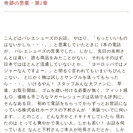
奇跡の営業・第2章
こんどはバレエシューズのお話。 やはり、「もっといいもの
はないかしら・・・。」と思案していたときに 1本の電話
が。 バレエシューズの営業でした。 しかし、先日の名和さ
んとは違い、誰も商品をみたことがない。 それもそのはず、
日本ではほとんど流通していないとか。 「ヨーロッパではメ
ジャーなんですよー。」と明るく言われてもいまいちぴんと
こない。 とにかく物は試しとサンプルを送ってもらった
ら・・・。 いけるやん！ スタッフみんな大ファンに。 早
速、お取引開始。 ゴムを縫い付ける必要が無く、フィット感
も◎、価格も手ごろなマガーレシューズは店頭でも評判に。
そんなある日、 初めて電話をもらってからずっとお世話にな
っている株式会社ホーグスの下村さんが 「来阪ついでに伺い
ます。」とのこと。 どんな方かとドキドキしていたら 現れ
たのは とっても爽やかで美しい人。しかも若い！ お話を伺
っていると なんと下村さんご本人が社長さんだとか。 しか